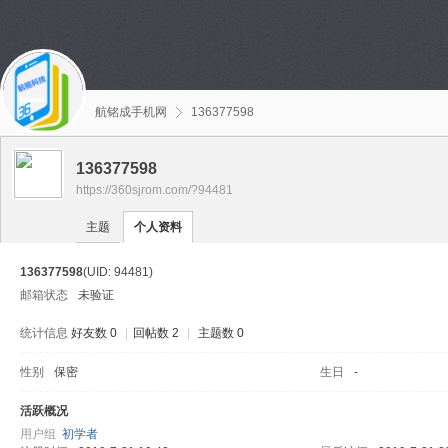
航铭成手机网
136377598
136377598
https://360sjrom.com/?94481
主题
个人资料
136377598
(UID: 94481)
邮箱状态
未验证
统计信息
好友数 0
|
回帖数 2
|
主题数 0
性别
保密
生日
-
活跃概况
用户组
初学者