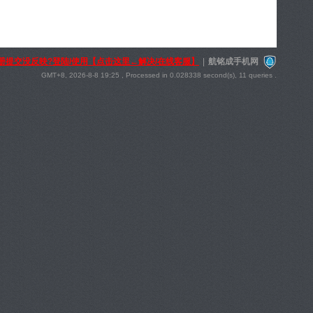
册提交没反映?登陆/使用【点击这里←解决/在线客服】
|
航铭成手机网
GMT+8, 2026-8-8 19:25
, Processed in 0.028338 second(s), 11 queries .