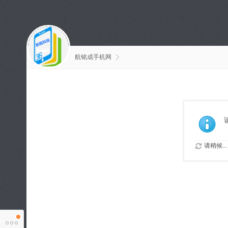
航铭成手机网
请稍候...