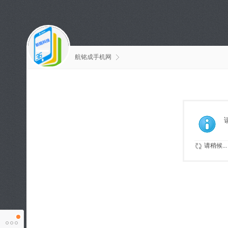
航铭成手机网
请稍候...