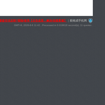
册提交没反映?登陆/使用【点击这里←解决/在线客服】
|
航铭成手机网
GMT+8, 2026-8-6 11:42
, Processed in 0.019618 second(s), 11 queries .