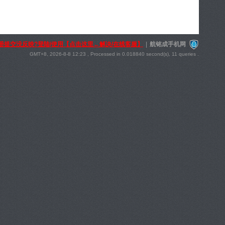
册提交没反映?登陆/使用【点击这里←解决/在线客服】
|
航铭成手机网
GMT+8, 2026-8-8 12:23
, Processed in 0.018840 second(s), 11 queries .