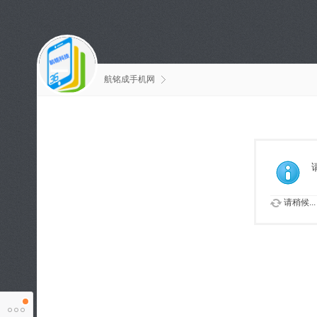
航铭成手机网
请稍候...