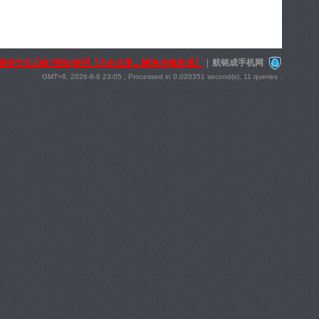
册提交没反映?登陆/使用【点击这里←解决/在线客服】
|
航铭成手机网
GMT+8, 2026-8-6 23:05
, Processed in 0.020351 second(s), 11 queries .