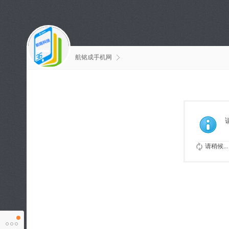
航铭成手机网
请稍候...