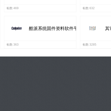
帖数
469
帖数
632
酷派系统固件资料软件平台+刷机救砖解
其
帖数
363
帖数
3285