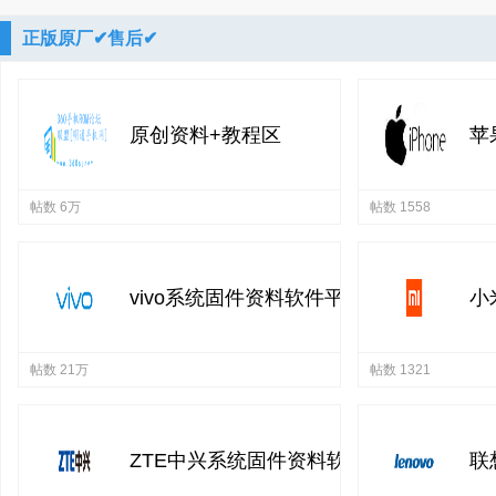
荣耀V30官方5G手机线刷包固件包下载OXF-AN0
vivo Y52S 5G手机刷机包下载线刷包解锁固件
OPPO Find X PAFM00线刷包固件ROM解锁包+教
vivo x21i x21ia通用线刷官方原厂正式包+平
vivo Z1原版官方9008线刷包解锁包固件.刷机
正版原厂✔售后✔
原创资料+教程区
苹
帖数
6万
帖数
1558
vivo系统固件资料软件平台+刷机救砖解
小
帖数
21万
帖数
1321
ZTE中兴系统固件资料软件平台+刷机救
联