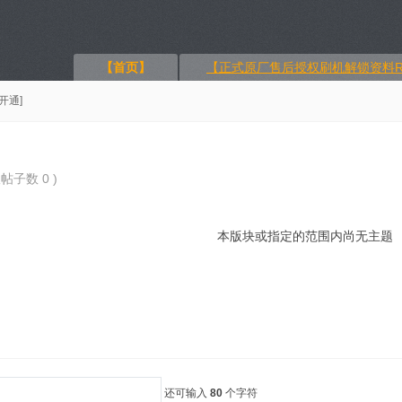
【首页】
【正式原厂售后授权刷机解锁资料R
开通]
帖子数 0 )
本版块或指定的范围内尚无主题
还可输入
80
个字符