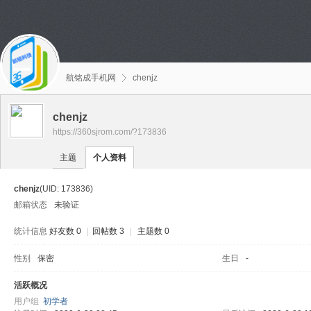
航铭成手机网
chenjz
chenjz
https://360sjrom.com/?173836
主题
个人资料
chenjz
(UID: 173836)
邮箱状态
未验证
统计信息
好友数 0
|
回帖数 3
|
主题数 0
性别
保密
生日
-
活跃概况
用户组
初学者