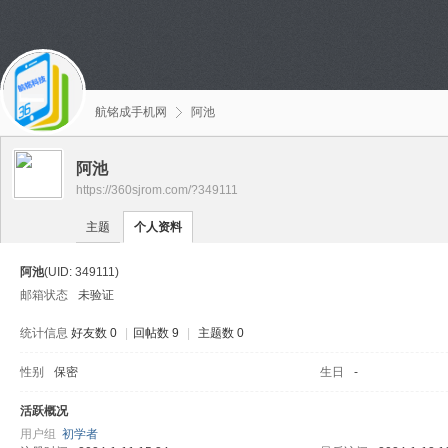
航铭成手机网
阿池
阿池
https://360sjrom.com/?349111
主题
个人资料
阿池
(UID: 349111)
邮箱状态
未验证
统计信息
好友数 0
|
回帖数 9
|
主题数 0
性别
保密
生日
-
活跃概况
用户组
初学者