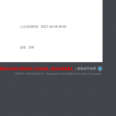
上次活动时间
2017-10-29 18:45
金钱
158
册提交没反映?登陆/使用【点击这里←解决/在线客服】
|
航铭成手机网
GMT+8, 2026-8-8 00:55
, Processed in 0.028363 second(s), 21 queries .