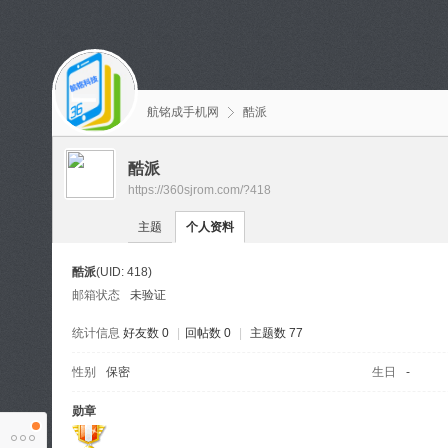
航铭成手机网
酷派
酷派
https://360sjrom.com/?418
主题
个人资料
酷派
(UID: 418)
邮箱状态
未验证
统计信息
好友数 0
|
回帖数 0
|
主题数 77
性别
保密
生日
-
勋章