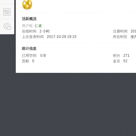
活跃概况
用户组
仁者
在线时间
2 小时
注册时间
20
上次发表时间
2017-10-29 19:15
所在时区
使
统计信息
已用空间
0 B
积分
271
贡献
0
金豆
52