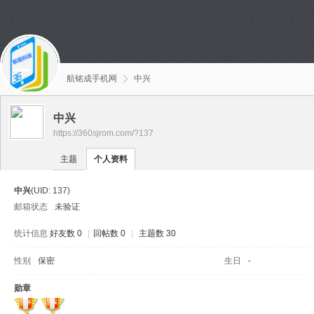
航铭成手机网
中兴
中兴
https://360sjrom.com/?137
主题
个人资料
中兴
(UID: 137)
邮箱状态
未验证
统计信息
好友数 0
|
回帖数 0
|
主题数 30
性别
保密
生日
-
勋章