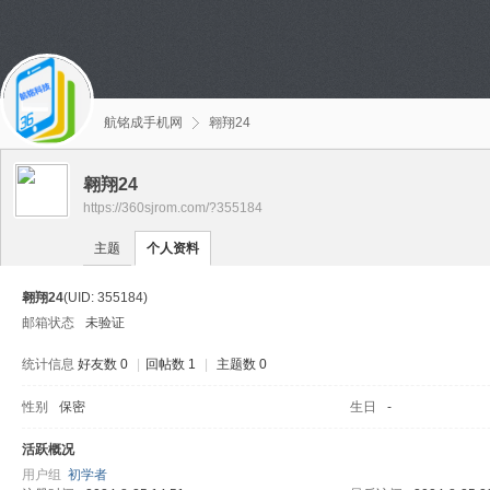
航铭成手机网
翱翔24
翱翔24
https://360sjrom.com/?355184
主题
个人资料
翱翔24
(UID: 355184)
邮箱状态
未验证
统计信息
好友数 0
|
回帖数 1
|
主题数 0
性别
保密
生日
-
活跃概况
用户组
初学者