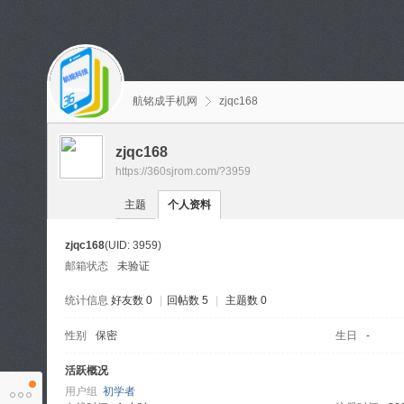
航铭成手机网
zjqc168
zjqc168
https://360sjrom.com/?3959
主题
个人资料
zjqc168
(UID: 3959)
邮箱状态
未验证
统计信息
好友数 0
|
回帖数 5
|
主题数 0
性别
保密
生日
-
活跃概况
用户组
初学者