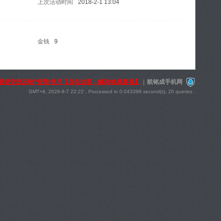
上次活动时间
2018-2-1 13:04
金钱
9
册提交没反映?登陆/使用【点击这里←解决/在线客服】
|
航铭成手机网
GMT+8, 2026-8-7 22:22
, Processed in 0.043398 second(s), 20 queries .