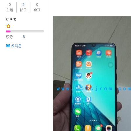
0
2
0
主题
帖子
金豆
初学者
积分
6
发消息