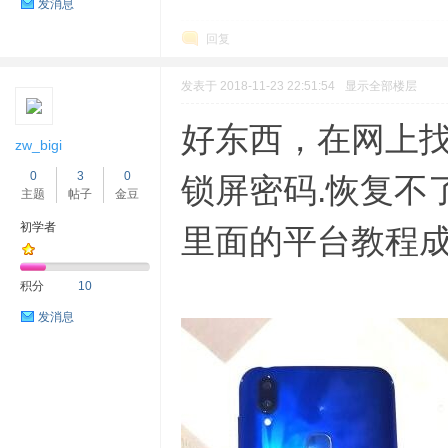
发消息
回复
发表于 2018-11-23 22:51:54
显示全部楼层
好东西，在网上找
zw_bigi
0
3
0
锁屏密码.恢复不
主题
帖子
金豆
初学者
里面的平台教程成
积分
10
发消息