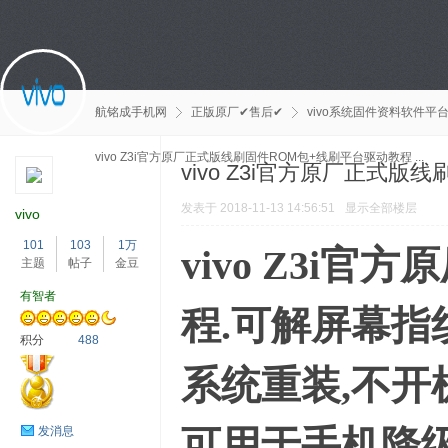
航铭成手机网
正版原厂✔售后✔
vivo系统固件资料软件平
vivo Z3i官方原厂正式版线刷固件ROM包+线刷平台驱动教程 ...
vivo Z3i官方原厂正式
发表于 2018-11-13 14:56:51
显示全部楼层
vivo
101
103
1万
vivo Z3i
主题
帖子
金豆
有智者
程.可解屏幕指
积分
488
系统重装,不开
可用于手机降级
发消息