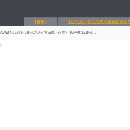
【首页】
【正式原厂售后授权刷机解锁资料R
AWEI Nova9 Pro刷机方法官方系统下载华为NOVA9 SE刷机 ...
层