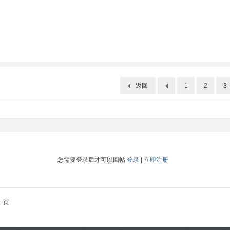
返回
1
2
3
列表
您需要登录后才可以回帖
登录
|
立即注册
一页