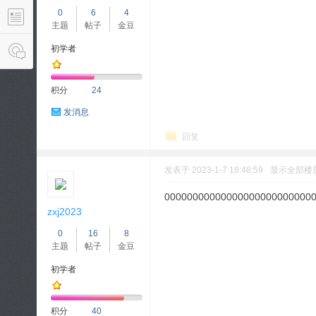
0
6
4
主题
帖子
金豆
初学者
积分
24
发消息
回复
发表于 2023-1-7 18:48:59
显示全部楼
00000000000000000000000000
zxj2023
0
16
8
主题
帖子
金豆
初学者
积分
40