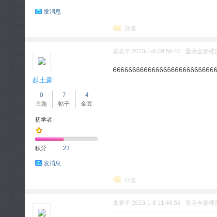
发消息
回复
发表于 2023-1-8 09:56:47
显示全部楼
66666666666666666666666666
起土豪
0
7
4
主题
帖子
金豆
初学者
积分
23
发消息
回复
发表于 2023-1-8 11:46:58
显示全部楼