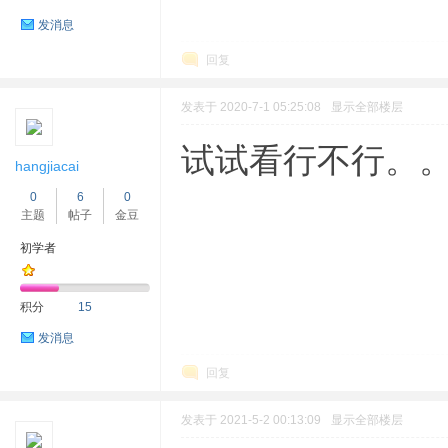
发消息
回复
发表于 2020-7-1 05:25:08
显示全部楼层
试试看行不行。
hangjiacai
0
6
0
主题
帖子
金豆
初学者
积分
15
发消息
回复
发表于 2021-5-2 00:13:09
显示全部楼层