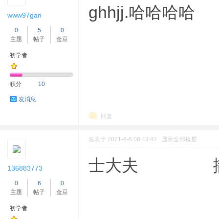
ghhjj.哈哈哈哈
www97gan
0
5
0
主题
帖子
金豆
初学者
积分
10
发消息
回复
发表于 2021-6-5 08:43:42
显示全部楼层
士大夫 撒旦
136883773
0
6
0
主题
帖子
金豆
初学者