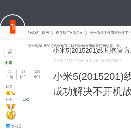
航铭成手机网
正版原厂✔售后✔
小米系统固件资料软件平
小米5(2015201)线刷包官方版线刷包专用解屏密码锁账户锁 ...
小米5(2015201)线刷
发表于 2017-10-26 19:02:28
显示全部楼层
小米
52
52
156
小米5(20152
主题
帖子
金豆
仁者
成功解决不开机
积分
162
发消息