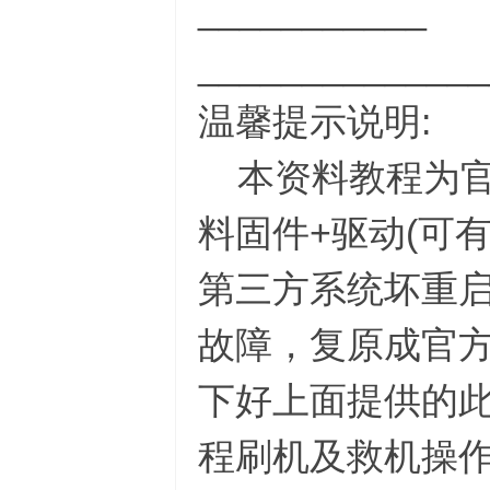
___________
______________
温馨提示说明:
本资料教程为官方
料固件+驱动(可有
第三方系统坏重启
故障，复原成官方
下好上面提供的
›
›
程刷机及救机操